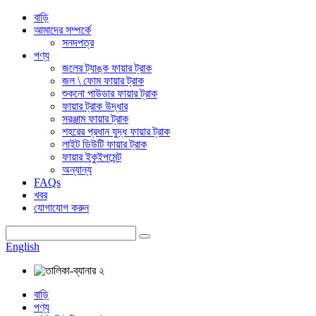
বাড়ি
আমাদের সম্পর্কে
সনদপত্র
পণ্য
জলের ট্যাঙ্ক ফায়ার ট্রাক
জল \ ফোম ফায়ার ট্রাক
শুকনো পাউডার ফায়ার ট্রাক
ফায়ার ট্রাক উদ্ধার
সরঞ্জাম ফায়ার ট্রাক
শহরের প্রধান যুদ্ধ ফায়ার ট্রাক
লাইট ডিউটি ​​ফায়ার ট্রাক
ফায়ার ইকুইপমেন্ট
অন্যান্য
FAQs
খবর
যোগাযোগ করুন
English
বাড়ি
পণ্য