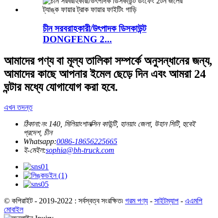
চীন সরবরাহকারী/উৎপাদক ডিসকাউন্ট
DONGFENG 2...
আমাদের পণ্য বা মূল্য তালিকা সম্পর্কে অনুসন্ধানের জন্য,
আমাদের কাছে আপনার ইমেল ছেড়ে দিন এবং আমরা 24
ঘন্টার মধ্যে যোগাযোগ করা হবে.
এখন তদন্ত
ঠিকানা:
নং 140, মিলিয়াংশানক্সিন কাউন্টি, হানয়াং জেলা, উহান সিটি, হুবেই
প্রদেশ, চীন
Whatsapp:
0086-18656225665
ই-মেইল:
sophia@bh-truck.com
© কপিরাইট - 2019-2022 : সর্বস্বত্ব সংরক্ষিত৷
গরম পণ্য
-
সাইটম্যাপ
-
এএমপি
মোবাইল