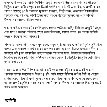
কার্বন ডাই অক্সাইড অগ্নি নির্বাপক এজেন্ট সহ একটি উচ্চ-চাপের গ্যাস স্টোরেজ
সিলিন্ডার এবং এটির স্প্রে করার ডিভাইসগুলির সম্পূর্ণ সেট এবং কিছুতে একটি ফায়ার
পাম্পও রয়েছে।এটি প্রধানত মূল্যবান সরঞ্জাম, নির্ভুল যন্ত্র, গুরুত্বপূর্ণ সাংস্কৃতিক
অবশেষ এবং বই এবং আর্কাইভের মতো আগুন বাঁচাতে ব্যবহৃত হয় এবং সাধারণ
উপাদানের আগুনও বাঁচাতে পারে।
শুকনো পাউডার ফায়ার ট্রাকগুলি মূলত শুকনো পাউডার অগ্নি নির্বাপক এজেন্ট ট্যাঙ্ক
এবং সম্পূর্ণ শুকনো পাউডার স্প্রে করার ডিভাইস, ফায়ার পাম্প এবং ফায়ার ফাইটিং
সরঞ্জাম ইত্যাদি দিয়ে সজ্জিত।
সাধারণত আমরা দাহ্য এবং দাহ্য তরল, দাহ্য গ্যাসের আগুন, লাইভ ইকুইপমেন্ট থেকে
আগুন এবং সাধারণ পদার্থের কারণ হতে পারে এমন দাবানল বাঁচাতে শুকনো পাউডার
ব্যবহার করি।বড় রাসায়নিক পাইপলাইনের আগুনের জন্য, উদ্ধারের কার্যকারিতা
বিশেষভাবে উল্লেখযোগ্য।এটি একটি ফায়ার ট্রাক যা পেট্রোকেমিক্যাল কোম্পানির
দ্বারা রাখা হয়।
সরঞ্জাম এবং অগ্নি নির্বাপক এজেন্ট একটি ফোম ফায়ার ট্রাক এবং একটি শুকনো
পাউডার ফায়ার ট্রাকের সংমিশ্রণ।এটি একই সময়ে বিভিন্ন অগ্নি নির্বাপক এজেন্ট
স্প্রে করতে পারে বা একা ব্যবহার করা যেতে পারে।দাহ্য গ্যাস, দাহ্য তরল, জৈব
দ্রাবক এবং বৈদ্যুতিক সরঞ্জামের পাশাপাশি সাধারণ উপাদানের আগুনের বিরুদ্ধে লড়াই
করার জন্য উপযুক্ত।
পরামিতি