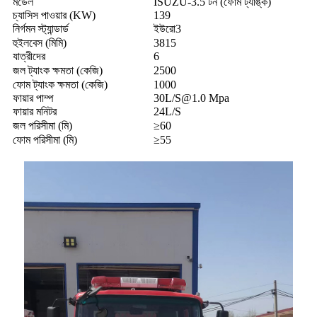
মডেল
ISUZU-3.5 টন (ফোম ট্যাঙ্ক)
চ্যাসিস পাওয়ার (KW)
139
নির্গমন স্ট্যান্ডার্ড
ইউরো3
হুইলবেস (মিমি)
3815
যাত্রীদের
6
জল ট্যাংক ক্ষমতা (কেজি)
2500
ফোম ট্যাংক ক্ষমতা (কেজি)
1000
ফায়ার পাম্প
30L/S@1.0 Mpa
ফায়ার মনিটর
24L/S
জল পরিসীমা (মি)
≥60
ফোম পরিসীমা (মি)
≥55