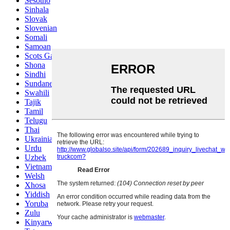
Sesotho
Sinhala
Slovak
Slovenian
Somali
Samoan
Scots Gaelic
Shona
Sindhi
Sundanese
Swahili
Tajik
Tamil
Telugu
Thai
Ukrainian
Urdu
Uzbek
Vietnamese
Welsh
Xhosa
Yiddish
Yoruba
Zulu
Kinyarwanda