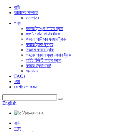
বাড়ি
আমাদের সম্পর্কে
সনদপত্র
পণ্য
জলের ট্যাঙ্ক ফায়ার ট্রাক
জল \ ফোম ফায়ার ট্রাক
শুকনো পাউডার ফায়ার ট্রাক
ফায়ার ট্রাক উদ্ধার
সরঞ্জাম ফায়ার ট্রাক
শহরের প্রধান যুদ্ধ ফায়ার ট্রাক
লাইট ডিউটি ​​ফায়ার ট্রাক
ফায়ার ইকুইপমেন্ট
অন্যান্য
FAQs
খবর
যোগাযোগ করুন
English
বাড়ি
পণ্য