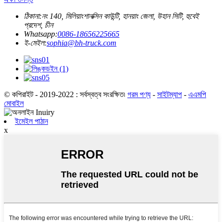
ঠিকানা:
নং 140, মিলিয়াংশানক্সিন কাউন্টি, হানয়াং জেলা, উহান সিটি, হুবেই
প্রদেশ, চীন
Whatsapp:
0086-18656225665
ই-মেইল:
sophia@bh-truck.com
© কপিরাইট - 2019-2022 : সর্বস্বত্ব সংরক্ষিত৷
গরম পণ্য
-
সাইটম্যাপ
-
এএমপি
মোবাইল
ইমেইল পাঠান
x