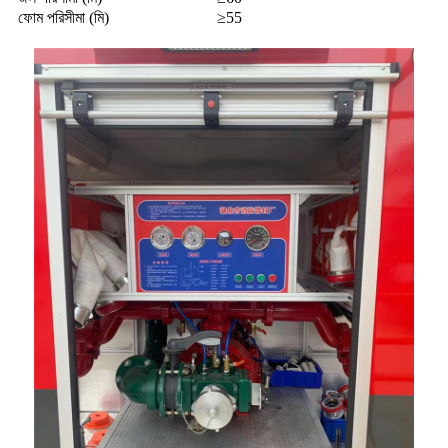
ফোম পরিসীমা (মি)
≥55