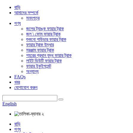
বাড়ি
আমাদের সম্পর্কে
সনদপত্র
পণ্য
জলের ট্যাঙ্ক ফায়ার ট্রাক
জল \ ফোম ফায়ার ট্রাক
শুকনো পাউডার ফায়ার ট্রাক
ফায়ার ট্রাক উদ্ধার
সরঞ্জাম ফায়ার ট্রাক
শহরের প্রধান যুদ্ধ ফায়ার ট্রাক
লাইট ডিউটি ​​ফায়ার ট্রাক
ফায়ার ইকুইপমেন্ট
অন্যান্য
FAQs
খবর
যোগাযোগ করুন
English
বাড়ি
পণ্য