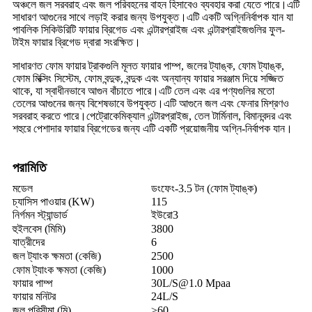
অঞ্চলে জল সরবরাহ এবং জল পরিবহনের বাহন হিসাবেও ব্যবহার করা যেতে পারে।এটি
সাধারণ আগুনের সাথে লড়াই করার জন্য উপযুক্ত।এটি একটি অগ্নিনির্বাপক যান যা
পাবলিক সিকিউরিটি ফায়ার ব্রিগেড এবং এন্টারপ্রাইজ এবং এন্টারপ্রাইজগুলির ফুল-
টাইম ফায়ার ব্রিগেড দ্বারা সংরক্ষিত।
সাধারণত ফোম ফায়ার ট্রাকগুলি মূলত ফায়ার পাম্প, জলের ট্যাঙ্ক, ফোম ট্যাঙ্ক,
ফোম মিক্সিং সিস্টেম, ফোম বন্দুক, বন্দুক এবং অন্যান্য ফায়ার সরঞ্জাম দিয়ে সজ্জিত
থাকে, যা স্বাধীনভাবে আগুন বাঁচাতে পারে।এটি তেল এবং এর পণ্যগুলির মতো
তেলের আগুনের জন্য বিশেষভাবে উপযুক্ত।এটি আগুনে জল এবং ফেনার মিশ্রণও
সরবরাহ করতে পারে।পেট্রোকেমিক্যাল এন্টারপ্রাইজ, তেল টার্মিনাল, বিমানবন্দর এবং
শহুরে পেশাদার ফায়ার ব্রিগেডের জন্য এটি একটি প্রয়োজনীয় অগ্নি-নির্বাপক যান।
পরামিতি
মডেল
ডংফেং-3.5 টন (ফোম ট্যাঙ্ক)
চ্যাসিস পাওয়ার (KW)
115
নির্গমন স্ট্যান্ডার্ড
ইউরো3
হুইলবেস (মিমি)
3800
যাত্রীদের
6
জল ট্যাংক ক্ষমতা (কেজি)
2500
ফোম ট্যাংক ক্ষমতা (কেজি)
1000
ফায়ার পাম্প
30L/S@1.0 Mpaa
ফায়ার মনিটর
24L/S
জল পরিসীমা (মি)
≥60