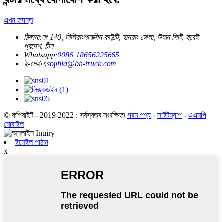
এখন তদন্ত
ঠিকানা:
নং 140, মিলিয়াংশানক্সিন কাউন্টি, হানয়াং জেলা, উহান সিটি, হুবেই
প্রদেশ, চীন
Whatsapp:
0086-18656225665
ই-মেইল:
sophia@bh-truck.com
© কপিরাইট - 2019-2022 : সর্বস্বত্ব সংরক্ষিত৷
গরম পণ্য
-
সাইটম্যাপ
-
এএমপি
মোবাইল
ইমেইল পাঠান
x