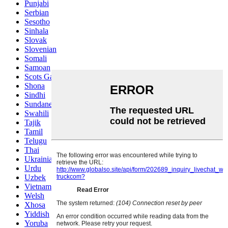
Punjabi
Serbian
Sesotho
Sinhala
Slovak
Slovenian
Somali
Samoan
Scots Gaelic
Shona
Sindhi
Sundanese
Swahili
Tajik
Tamil
Telugu
Thai
Ukrainian
Urdu
Uzbek
Vietnamese
Welsh
Xhosa
Yiddish
Yoruba