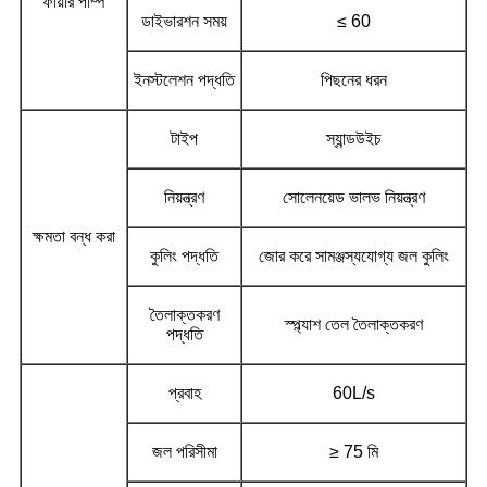
ফায়ার পাম্প
ডাইভারশন সময়
≤ 60
ইনস্টলেশন পদ্ধতি
পিছনের ধরন
টাইপ
স্যান্ডউইচ
নিয়ন্ত্রণ
সোলেনয়েড ভালভ নিয়ন্ত্রণ
ক্ষমতা বন্ধ করা
কুলিং পদ্ধতি
জোর করে সামঞ্জস্যযোগ্য জল কুলিং
তৈলাক্তকরণ
স্প্ল্যাশ তেল তৈলাক্তকরণ
পদ্ধতি
প্রবাহ
60L/s
জল পরিসীমা
≥ 75 মি