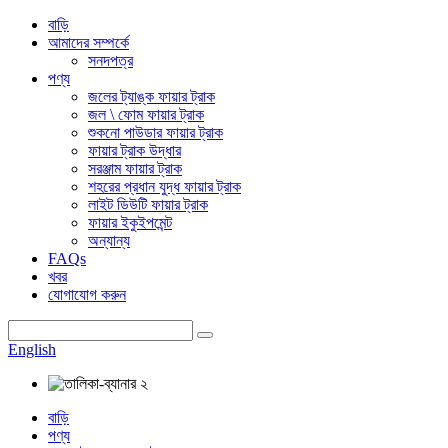
বাড়ি
আমাদের সম্পর্কে
সনদপত্র
পণ্য
জলের ট্যাঙ্ক ফায়ার ট্রাক
জল \ ফোম ফায়ার ট্রাক
শুকনো পাউডার ফায়ার ট্রাক
ফায়ার ট্রাক উদ্ধার
সরঞ্জাম ফায়ার ট্রাক
শহরের প্রধান যুদ্ধ ফায়ার ট্রাক
লাইট ডিউটি ​​ফায়ার ট্রাক
ফায়ার ইকুইপমেন্ট
অন্যান্য
FAQs
খবর
যোগাযোগ করুন
English
বাড়ি
পণ্য