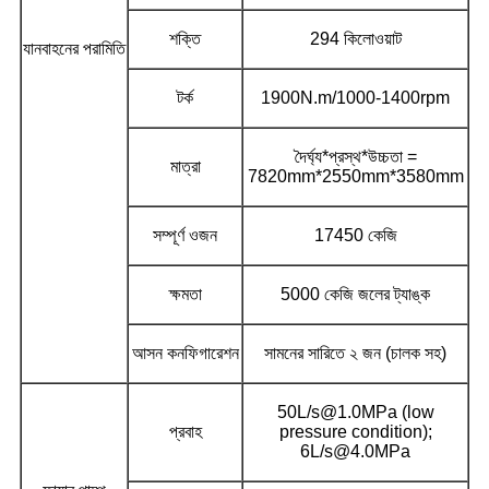
শক্তি
294 কিলোওয়াট
যানবাহনের পরামিতি
টর্ক
1900N.m/1000-1400rpm
দৈর্ঘ্য*প্রস্থ*উচ্চতা =
মাত্রা
7820mm*2550mm*3580mm
সম্পূর্ণ ওজন
17450 কেজি
ক্ষমতা
5000 কেজি জলের ট্যাঙ্ক
আসন কনফিগারেশন
সামনের সারিতে ২ জন (চালক সহ)
50L/s@1.0MPa (low
প্রবাহ
pressure condition);
6L/s@4.0MPa