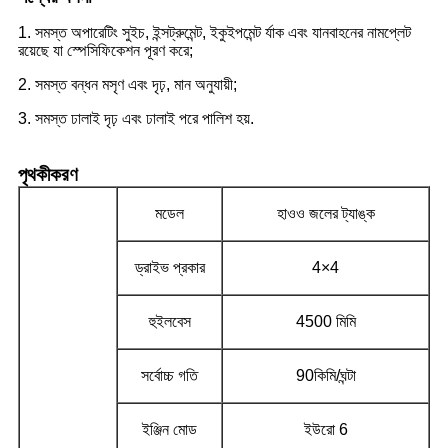
1. সমস্ত অপারেটিং সুইচ, ইন্সট্রুমেন্ট, ইকুইপমেন্ট র্যাক এবং যানবাহনের নামপ্লেট
রয়েছে যা স্পেসিফিকেশন পূরণ করে;
2. সমস্ত বন্ধন মসৃণ এবং দৃঢ়, মান অনুযায়ী;
3. সমস্ত ঢালাই দৃঢ় এবং ঢালাই পরে পালিশ হয়.
পৃথকীকরণ
মডেল
হাওও জলের ট্যাঙ্ক
ড্রাইভ প্রকার
4×4
হুইলবেস
4500 মিমি
সর্বোচ্চ গতি
90কিমি/ঘন্টা
ইঞ্জিন মোড
ইউরো 6