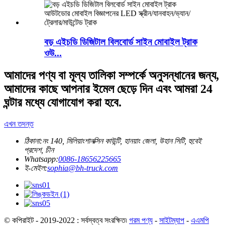
বড় এইচডি ডিজিটাল বিলবোর্ড সাইন মোবাইল ট্রাক
ওউ...
আমাদের পণ্য বা মূল্য তালিকা সম্পর্কে অনুসন্ধানের জন্য,
আমাদের কাছে আপনার ইমেল ছেড়ে দিন এবং আমরা 24
ঘন্টার মধ্যে যোগাযোগ করা হবে.
এখন তদন্ত
ঠিকানা:
নং 140, মিলিয়াংশানক্সিন কাউন্টি, হানয়াং জেলা, উহান সিটি, হুবেই
প্রদেশ, চীন
Whatsapp:
0086-18656225665
ই-মেইল:
sophia@bh-truck.com
© কপিরাইট - 2019-2022 : সর্বস্বত্ব সংরক্ষিত৷
গরম পণ্য
-
সাইটম্যাপ
-
এএমপি