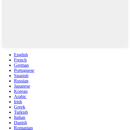
English
French
German
Portuguese
Spanish
Russian
Japanese
Korean
Arabic
Irish
Greek
Turkish
Italian
Danish
Romanian